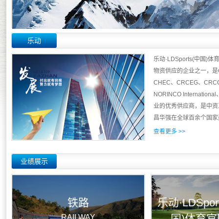
乐动
·LDSports(中
乐动·LDSports(中
国)体育官网
物资供应的企业之一，是CR
CHEC、CRCEG、CRC
NORINCO Internat
业的优秀供应商，是中资
昌华强在全球百余个国家
分支机构。为全球数十万
查看更多 >>
电力、钢铁冶金、水利水
廊、国际贸易等不同类型
业绩展示
昌华强旗下的电商平台，
国际贸易于一体的一站式
华强将继续积极响应国家
铁路
赋能科技新基建和民生新基
乐动·LDSpor
国)体育官
RAILWAY