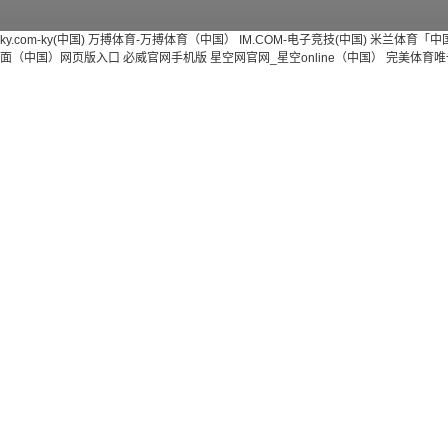
ky.com-ky(中国)
万搏体育-万搏体育（中国）
IM.COM-电子竞技(中国)
米兰体育「中国
面（中国）网页版入口
必威官网手机版
星空网官网_星空online（中国）
完美体育唯