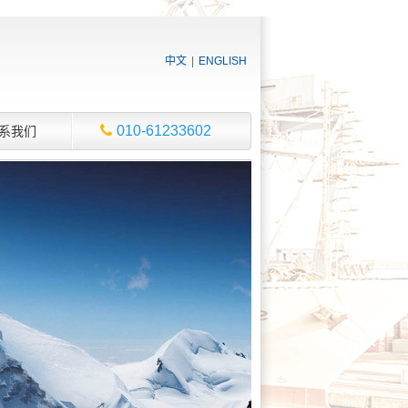
中文
|
ENGLISH
010-61233602
系我们