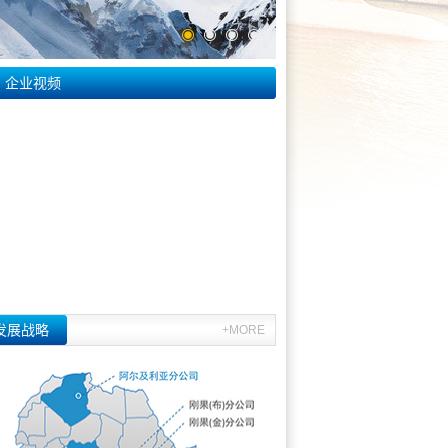
企业视频
发展战略
+MORE