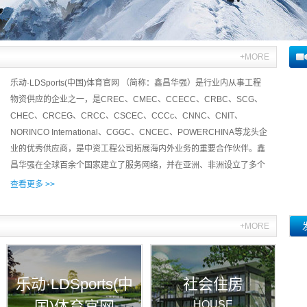
+MORE
乐动·LDSports(中国)体育官网 （简称：鑫昌华强）是行业内从事工程
物资供应的企业之一，是CREC、CMEC、CCECC、CRBC、SCG、
CHEC、CRCEG、CRCC、CSCEC、CCCc、CNNC、CNIT、
NORINCO International、CGGC、CNCEC、POWERCHINA等龙头企
业的优秀供应商，是中资工程公司拓展海内外业务的重要合作伙伴。鑫
昌华强在全球百余个国家建立了服务网络，并在亚洲、非洲设立了多个
分支机构。为全球数十万家包括建筑工程、生产制造、航天军工、能源
查看更多 >>
电力、钢铁冶金、水利水电、交通桥梁，石油化工、铁路隧道、地下管
廊、国际贸易等不同类型的客户提供物资保障服务。华强云采——是鑫
+MORE
昌华强旗下的电商平台，是集数字化平台打造、工业品全品类销售以及
国际贸易于一体的一站式工业品服务平台。在未来的发展过程中，鑫昌
华强将继续积极响应国家号召，做好国内外工程物资保障工作的同时，
赋能科技新基建和民生新基建，打造经济新引擎。...
乐动·LDSports(中
社会住房
国)体育官网
HOUSE