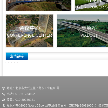
HYDROPOWER S
会议中心
高架桥
CONFERENCE CENTER
VIADUCT
友情链接
地址：北京市大兴区垡上路东工业区88号
电话：010-61233602
传真：010-80236131
版权所有©2016 乐动·LDSports(中国)体育官网 京ICP备16031900号 技术