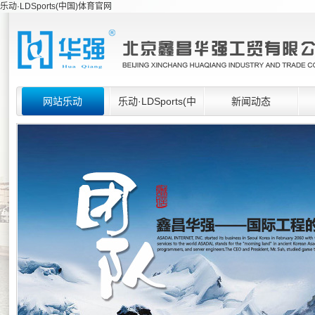
乐动·LDSports(中国)体育官网
网站乐动
乐动·LDSports(中
新闻动态
·LDSports(中国)体
国)体育官网
育官网