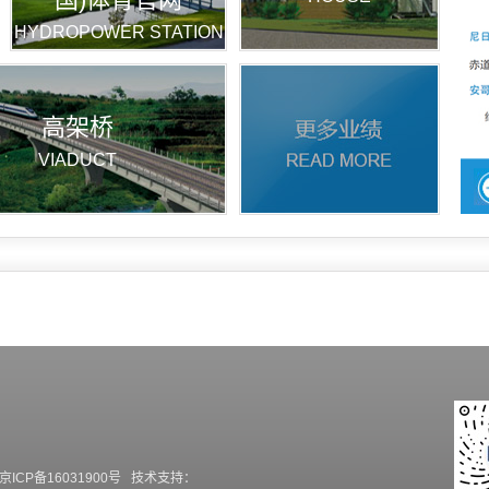
HYDROPOWER STATION
高架桥
VIADUCT
 京ICP备16031900号 技术支持：