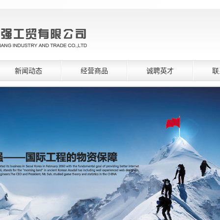
新闻动态
经营商品
诚聘英才
联