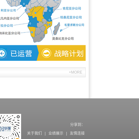
+MORE
分享到：
关于我们
|
业绩展示
|
友情连接