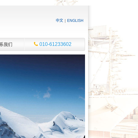
中文
|
ENGLISH
010-61233602
系我们