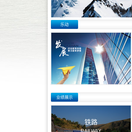
乐动
·LDSports(中
国)体育官网
业绩展示
铁路
RAILWAY