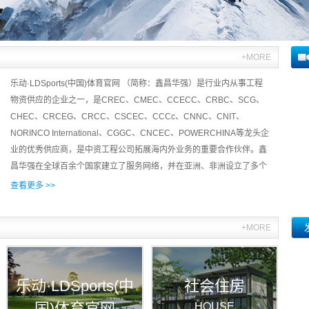
+MORE
乐动·LDSports(中国)体育官网 （简称：鑫昌华强）是行业内从事工程
物资供应的企业之一，是CREC、CMEC、CCECC、CRBC、SCG、
CHEC、CRCEG、CRCC、CSCEC、CCCc、CNNC、CNIT、
NORINCO International、CGGC、CNCEC、POWERCHINA等龙头企
业的优秀供应商，是中资工程公司拓展海内外业务的重要合作伙伴。鑫
昌华强在全球百余个国家建立了服务网络，并在亚洲、非洲设立了多个
分支机构。为全球数十万家包括建筑工程、生产制造、航天军工、能源
查看更多 >>
电力、钢铁冶金、水利水电、交通桥梁，石油化工、铁路隧道、地下管
廊、国际贸易等不同类型的客户提供物资保障服务。华强云采——是鑫
+MORE
昌华强旗下的电商平台，是集数字化平台打造、工业品全品类销售以及
国际贸易于一体的一站式工业品服务平台。在未来的发展过程中，鑫昌
华强将继续积极响应国家号召，做好国内外工程物资保障工作的同时，
赋能科技新基建和民生新基建，打造经济新引擎。...
乐动·LDSports(中
社会住房
国)体育官网
HOUSE