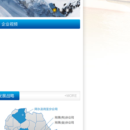
企业视频
发展战略
+MORE