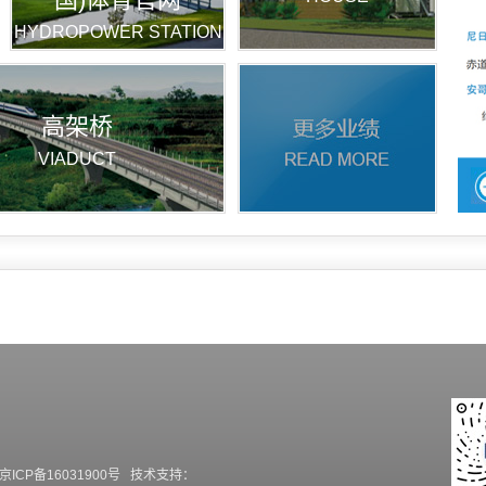
HYDROPOWER STATION
高架桥
VIADUCT
 京ICP备16031900号 技术支持：