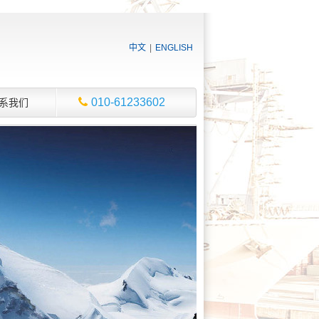
中文
|
ENGLISH
010-61233602
系我们