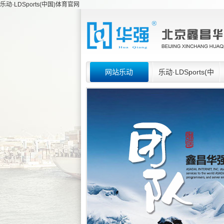
乐动·LDSports(中国)体育官网
网站乐动
乐动·LDSports(中
·LDSports(中国)体
国)体育官网
育官网