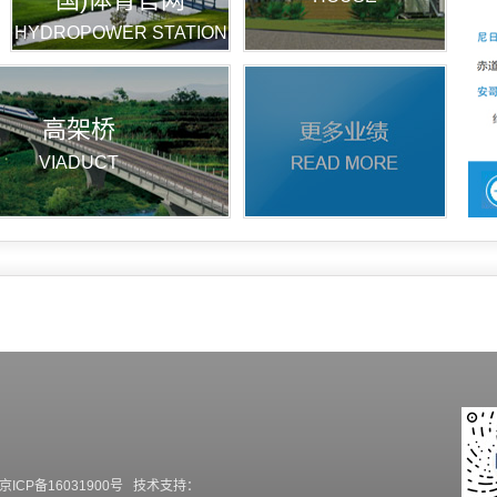
HYDROPOWER STATION
高架桥
VIADUCT
 京ICP备16031900号 技术支持：