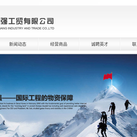
新闻动态
经营商品
诚聘英才
联