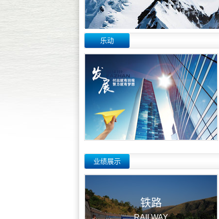
乐动
·LDSports(中
国)体育官网
业绩展示
铁路
RAILWAY