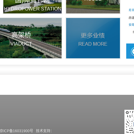
HYDROPOWER STATION
高架桥
VIADUCT
 京ICP备16031900号 技术支持：