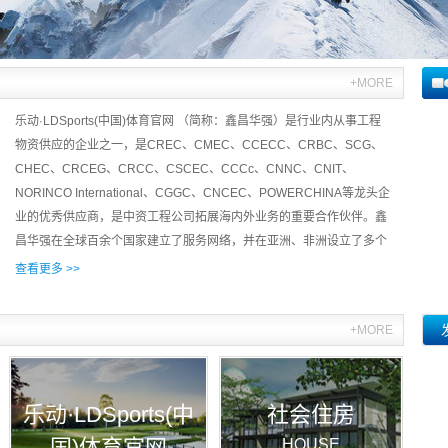
+MORE
乐动·LDSports(中国)体育官网 （简称：鑫昌华强）是行业内从事工程
物资供应的企业之一，是CREC、CMEC、CCECC、CRBC、SCG、
CHEC、CRCEG、CRCC、CSCEC、CCCc、CNNC、CNIT、
NORINCO International、CGGC、CNCEC、POWERCHINA等龙头企
业的优秀供应商，是中资工程公司拓展海内外业务的重要合作伙伴。鑫
昌华强在全球百余个国家建立了服务网络，并在亚洲、非洲设立了多个
分支机构。为全球数十万家包括建筑工程、生产制造、航天军工、能源
查看更多 >>
电力、钢铁冶金、水利水电、交通桥梁，石油化工、铁路隧道、地下管
廊、国际贸易等不同类型的客户提供物资保障服务。华强云采——是鑫
+MORE
昌华强旗下的电商平台，是集数字化平台打造、工业品全品类销售以及
国际贸易于一体的一站式工业品服务平台。在未来的发展过程中，鑫昌
华强将继续积极响应国家号召，做好国内外工程物资保障工作的同时，
赋能科技新基建和民生新基建，打造经济新引擎。...
乐动·LDSports(中
社会住房
国)体育官网
HOUSE