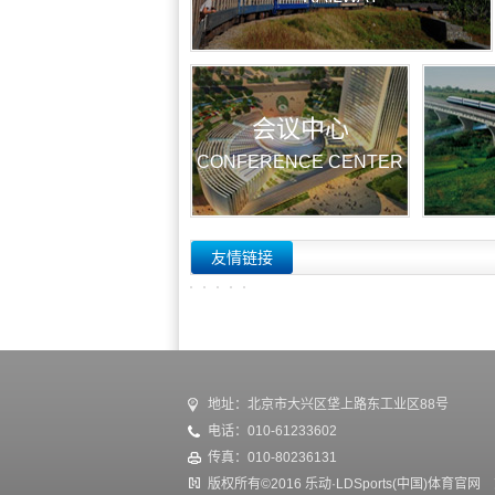
会议中心
CONFERENCE CENTER
友情链接
地址：北京市大兴区垡上路东工业区88号
电话：010-61233602
传真：010-80236131
版权所有©2016 乐动·LDSports(中国)体育官网