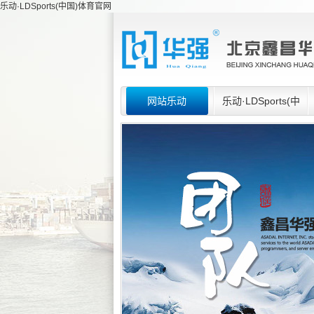
乐动·LDSports(中国)体育官网
网站乐动
乐动·LDSports(中
·LDSports(中国)体
国)体育官网
育官网