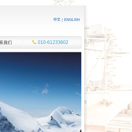
中文
|
ENGLISH
010-61233602
系我们