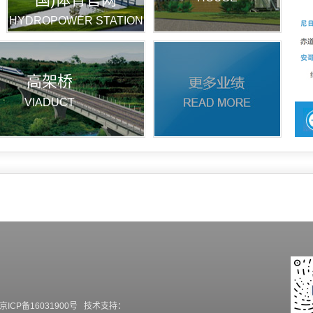
HYDROPOWER STATION
高架桥
VIADUCT
 京ICP备16031900号 技术支持：