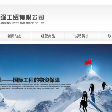
新闻动态
经营商品
诚聘英才
联