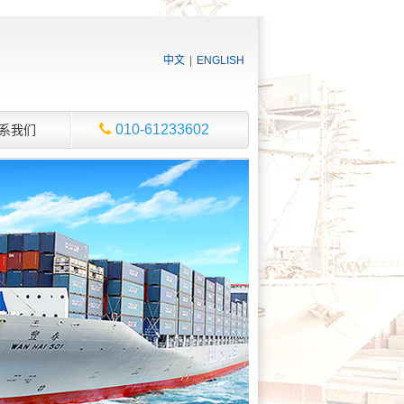
中文
|
ENGLISH
010-61233602
系我们