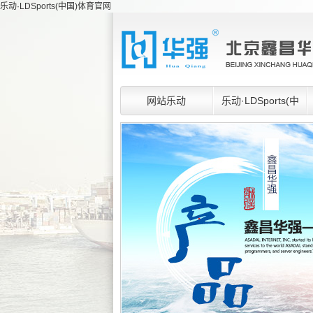
乐动·LDSports(中国)体育官网
网站乐动
乐动·LDSports(中
·LDSports(中国)体
国)体育官网
育官网