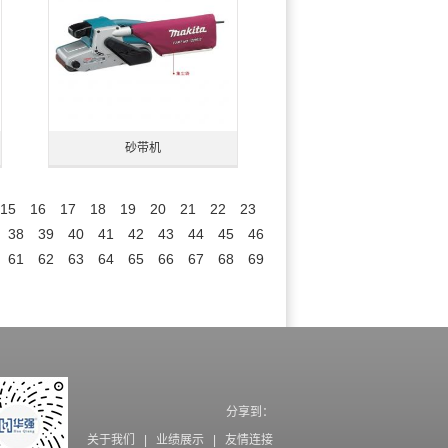
砂带机
15
16
17
18
19
20
21
22
23
38
39
40
41
42
43
44
45
46
61
62
63
64
65
66
67
68
69
分享到：
关于我们
|
业绩展示
|
友情连接