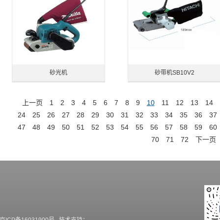
砂光机
砂带机SB10V2
上一页
1
2
3
4
5
6
7
8
9
10
11
12
13
14
24
25
26
27
28
29
30
31
32
33
34
35
36
37
47
48
49
50
51
52
53
54
55
56
57
58
59
60
70
71
72
下一页