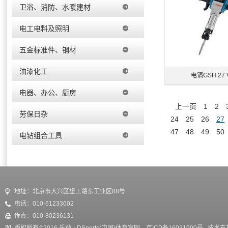
卫浴、消防、水暖建材
电工电料及照明
五金标准件、钢材
油漆化工
电镐GSH 27 
电器、办公、厨房
上一页
1
2
劳保日杂
24
25
26
27
47
48
49
50
电钻组合工具
地址：北京市大兴区垡上路东工业区88号
电话：010-61233602
传真：010-80236131