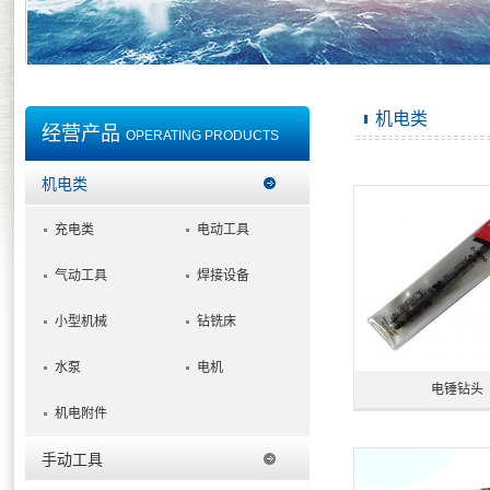
机电类
经营产品
OPERATING PRODUCTS
机电类
充电类
电动工具
气动工具
焊接设备
小型机械
钻铣床
水泵
电机
电锤钻头
机电附件
手动工具