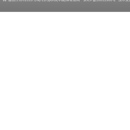
版权所有©2016 乐动·LDSports(中国)体育官网 京ICP备16031900号 技术