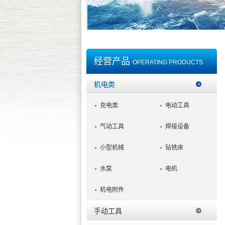
经营产品
OPERATING PRODUCTS
机电类
充电类
电动工具
气动工具
焊接设备
小型机械
钻铣床
水泵
电机
机电附件
手动工具