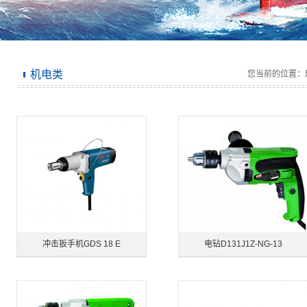
机电类
您当前的位置：
冲击扳手机GDS 18 E
电钻D131J1Z-NG-13