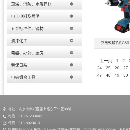
卫浴、消防、水暖建材
电工电料及照明
五金标准件、钢材
油漆化工
充电式起子机GSR 18
电器、办公、厨房
上一页
1
2
劳保日杂
24
25
26
27
47
48
49
50
电钻组合工具
地址：北京市大兴区垡上路东工业区88号
电话：010-61233602
传真：010-80236131