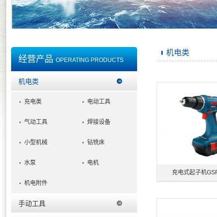
机电类
经营产品
OPERATING PRODUCTS
机电类
充电类
电动工具
气动工具
焊接设备
小型机械
钻铣床
水泵
电机
充电式起子机GSR 
机电附件
手动工具