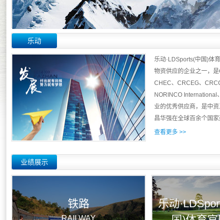
乐动
·LDSports(中
乐动·LDSports(中
国)体育官网
物资供应的企业之一，是CR
CHEC、CRCEG、CRC
NORINCO Internat
业的优秀供应商，是中资
昌华强在全球百余个国家
分支机构。为全球数十万
查看更多 >>
电力、钢铁冶金、水利水
廊、国际贸易等不同类型
业绩展示
昌华强旗下的电商平台，
国际贸易于一体的一站式
华强将继续积极响应国家
铁路
赋能科技新基建和民生新基
乐动·LDSpor
国)体育官
RAILWAY