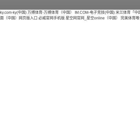
ky.com-ky(中国)
万搏体育-万搏体育（中国）
IM.COM-电子竞技(中国)
米兰体育「中国
面（中国）网页版入口
必威官网手机版
星空网官网_星空online（中国）
完美体育唯