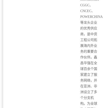
CGGC、
CNCEC、
POWERCHINA
等龙头企业
的优秀供应
商，是中资
工程公司拓
展海内外业
务的重要合
作伙伴。鑫
昌华强在全
球百余个国
家建立了服
务网络，并
在亚洲、非
洲设立了多
个分支机
构。为全球