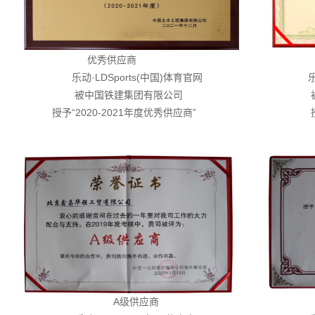
优秀供应商
核
乐动·LDSports(中国)体育官网
乐动·LD
被中国铁建集团有限公司
授予“2020-2021年度优秀供应商”
授
A级供应商