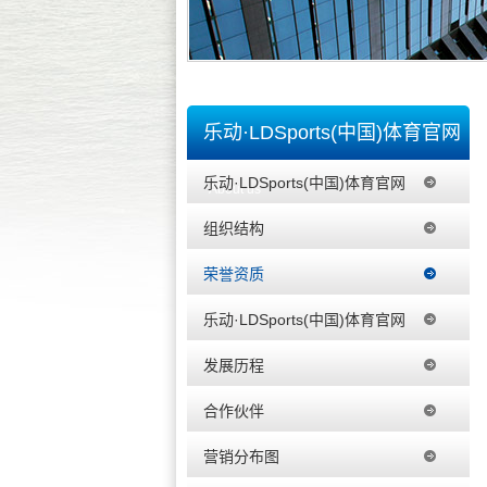
乐动·LDSports(中国)体育官网
乐动·LDSports(中国)体育官网
About us
组织结构
荣誉资质
乐动·LDSports(中国)体育官网
发展历程
合作伙伴
营销分布图