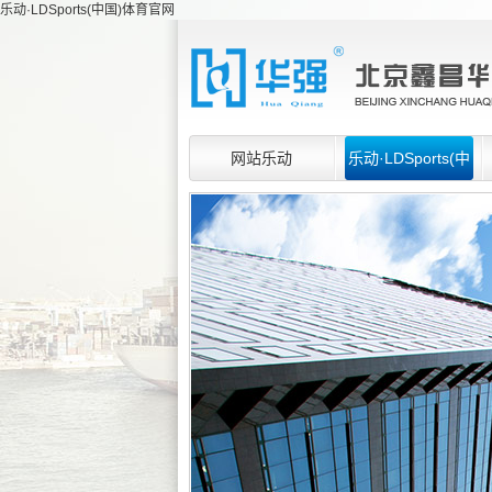
乐动·LDSports(中国)体育官网
网站乐动
乐动·LDSports(中
·LDSports(中国)体
国)体育官网
育官网