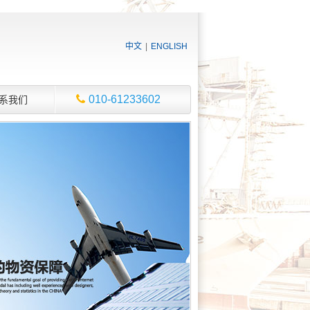
中文
|
ENGLISH
010-61233602
系我们