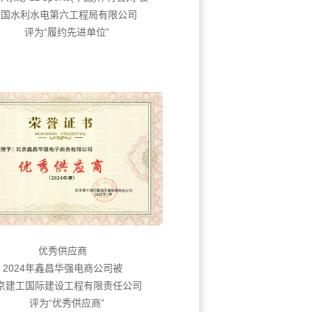
中国水利水电第六工程局有限公司
评为“履约先进单位”
优秀
供应商
2024年鑫昌华强
电商公司被
京建工国际建设工程有限责任公司
评为“
优秀供应商
”