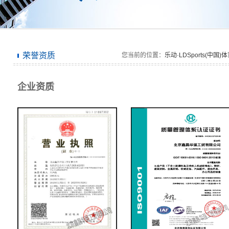
荣誉资质
您当前的位置：
乐动·LDSports(中国)
企业资质